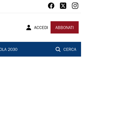
ACCEDI
ABBONATI
OLA 2030
CERCA