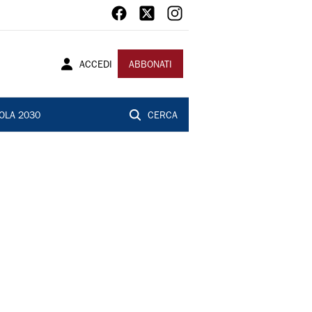
ACCEDI
ABBONATI
OLA 2030
CERCA