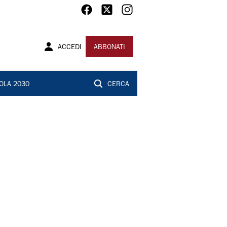
ACCEDI
ABBONATI
OLA 2030
CERCA