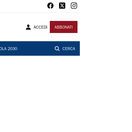
ACCEDI
ABBONATI
OLA 2030
CERCA