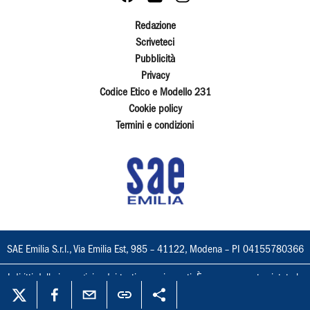
Redazione
Scriveteci
Pubblicità
Privacy
Codice Etico e Modello 231
Cookie policy
Termini e condizioni
SAE Emilia S.r.l., Via Emilia Est, 985 – 41122, Modena – PI 04155780366
I diritti delle immagini e dei testi sono riservati. È espressamente vietata la
loro riproduzione con qualsiasi mezzo e l'adattamento totale o parziale.