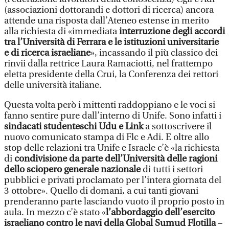
(associazioni dottorandi e dottori di ricerca) ancora
attende una risposta dall’Ateneo estense in merito
alla richiesta di «immediata
interruzione degli accordi
tra l’Università di Ferrara e le istituzioni universitarie
e di ricerca israeliane
», incassando il più classico dei
rinvii dalla rettrice Laura Ramaciotti, nel frattempo
eletta presidente della Crui, la Conferenza dei rettori
delle università italiane.
Questa volta però i mittenti raddoppiano e le voci si
fanno sentire pure dall’interno di Unife. Sono infatti i
sindacati studenteschi Udu e Link
a sottoscrivere il
nuovo comunicato stampa di Flc e Adi. E oltre allo
stop delle relazioni tra Unife e Israele c’è «la richiesta
di
condivisione da parte dell’Università delle ragioni
dello sciopero generale nazionale
di tutti i settori
pubblici e privati proclamato per l’intera giornata del
3 ottobre». Quello di domani, a cui tanti giovani
prenderanno parte lasciando vuoto il proprio posto in
aula. In mezzo c’è stato «
l’abbordaggio dell’esercito
israeliano contro le navi della Global Sumud Flotilla
–