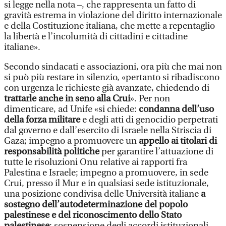
si legge nella nota –, che rappresenta un fatto di
gravità estrema in violazione del diritto internazionale
e della Costituzione italiana, che mette a repentaglio
la libertà e l’incolumità di cittadini e cittadine
italiane».
Secondo sindacati e associazioni, ora più che mai non
si può più restare in silenzio, «pertanto si ribadiscono
con urgenza le richieste già avanzate, chiedendo di
trattarle anche in seno alla Crui
». Per non
dimenticare, ad Unife «si chiede:
condanna dell’uso
della forza militare
e degli atti di genocidio perpetrati
dal governo e dall’esercito di Israele nella Striscia di
Gaza; impegno a promuovere un
appello ai titolari di
responsabilità politiche
per garantire l’attuazione di
tutte le risoluzioni Onu relative ai rapporti fra
Palestina e Israele; impegno a promuovere, in sede
Crui, presso il Mur e in qualsiasi sede istituzionale,
una posizione condivisa delle Università italiane
a
sostegno dell’autodeterminazione del popolo
palestinese e del riconoscimento dello Stato
palestinese
; sospensione degli accordi istituzionali