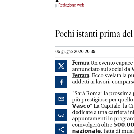
Redazione web
Pochi istanti prima del
05 giugno 2026 20:39
Ferrara
Un evento capace
annunciato sui social da
V
Ferrara
. Ecco svelata la p
addetti ai lavori, comparsa 
"Sarà Roma” la prossima p
più prestigiose per quello che
𝗩𝗮𝘀𝗰𝗼“ La Capitale, la 
dedicate a una carriera in
appuntamenti in program
coinvolgerà oltre 𝟱𝟬𝟬.𝟬𝟬
𝗻𝗮𝘇𝗶𝗼𝗻𝗮𝗹𝗲, fatta di 