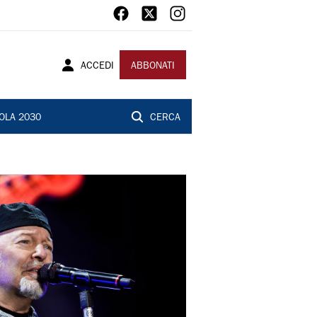
ACCEDI
ABBONATI
OLA 2030
CERCA