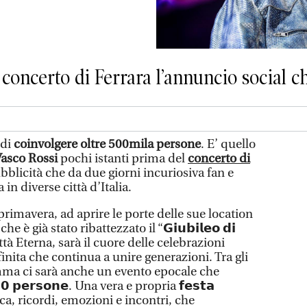
 concerto di Ferrara l’annuncio social ch
 di
coinvolgere oltre 500mila persone
. E’ quello
asco Rossi
pochi istanti prima del
concerto di
ubblicità che da due giorni incuriosiva fan e
in diverse città d’Italia.
rimavera, ad aprire le porte delle sue location
 è già stato ribattezzato il “𝗚𝗶𝘂𝗯𝗶𝗹𝗲𝗼 𝗱𝗶
Città Eterna, sarà il cuore delle celebrazioni
finita che continua a unire generazioni. Tra gli
ma ci sarà anche un evento epocale che
 𝗽𝗲𝗿𝘀𝗼𝗻𝗲. Una vera e propria 𝗳𝗲𝘀𝘁𝗮
musica, ricordi, emozioni e incontri, che