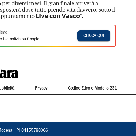
er diversi mesi. Il gran finale arriverà a
 sposterà dove tutto prende vita davvero: sotto il
puntamento 𝗟𝗶𝘃𝗲 𝗰𝗼𝗻 𝗩𝗮𝘀𝗰𝗼”.
itmo:
CLICCA QUI
e tue notizie su Google
ubblicità
Privacy
Codice Etico e Modello 231
22, Modena – PI 04155780366