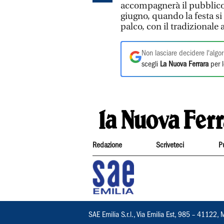
accompagnerà il pubblico p
giugno, quando la festa si
palco, con il tradizionale ap
Non lasciare decidere l'algor
scegli
La Nuova Ferrara
per l
Redazione
Scriveteci
P
SAE Emilia S.r.l., Via Emilia Est, 985 – 411