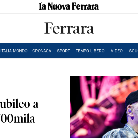
Ferrara
ITALIA MONDO
CRONACA
SPORT
TEMPO LIBERO
VIDEO
SCU
iubileo a
500mila