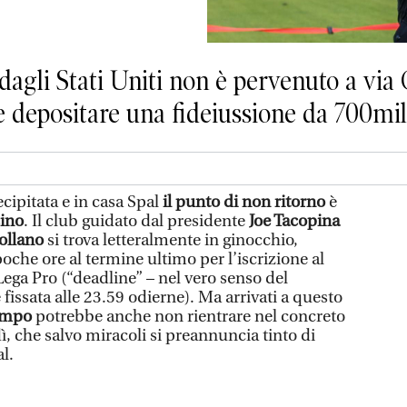
 dagli Stati Uniti non è pervenuto a via 
le depositare una fideiussione da 700mi
ecipitata e in casa Spal
il punto di non ritorno
è
cino
. Il club guidato dal presidente
Joe Tacopina
Follano
si trova letteralmente in ginocchio,
he ore al termine ultimo per l’iscrizione al
ga Pro (“deadline” – nel vero senso del
fissata alle 23.59 odierne). Ma arrivati a questo
tempo
potrebbe anche non rientrare nel concreto
ì, che salvo miracoli si preannuncia tinto di
al.