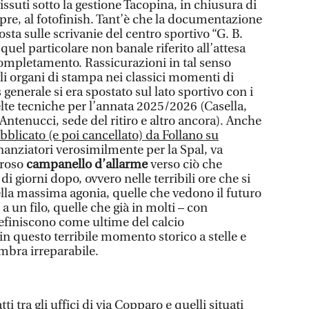
issuti sotto la gestione Tacopina, in chiusura di
re, al fotofinish. Tant’è che la documentazione
sta sulle scrivanie del centro sportivo “G. B.
quel particolare non banale riferito all’attesa
ompletamento. Rassicurazioni in tal senso
i organi di stampa nei classici momenti di
s generale si era spostato sul lato sportivo con i
celte tecniche per l’annata 2025/2026 (Casella,
 Antenucci, sede del ritiro e altro ancora). Anche
blicato (e poi cancellato) da Follano su
finanziatori verosimilmente per la Spal, va
oroso
campanello d’allarme
verso ciò che
i giorni dopo, ovvero nelle terribili ore che si
lla massima agonia, quelle che vedono il futuro
a un filo, quelle che già in molti – con
definiscono come ultime del calcio
 in questo terribile momento storico a stelle e
sembra irreparabile.
ti tra gli uffici di via Copparo e quelli situati