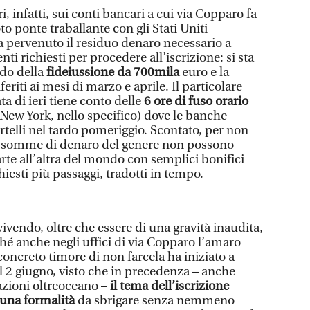
ri, infatti, sui conti bancari a cui via Copparo fa
to ponte traballante con gli Stati Uniti
 pervenuto il residuo denaro necessario a
ti richiesti per procedere all’iscrizione: si sta
odo della
fideiussione da 700mila
euro e la
iferiti ai mesi di marzo e aprile. Il particolare
ta di ieri tiene conto delle
6 ore di fuso orario
ti (New York, nello specifico) dove le banche
rtelli nel tardo pomeriggio. Scontato, per non
he somme di denaro del genere non possono
arte all’altra del mondo con semplici bonifici
hiesti più passaggi, tradotti in tempo.
ivendo, oltre che essere di una gravità inaudita,
hé anche negli uffici di via Copparo l’amaro
oncreto timore di non farcela ha iniziato a
l 2 giugno, visto che in precedenza – anche
azioni oltreoceano –
il tema dell’iscrizione
 una formalità
da sbrigare senza nemmeno