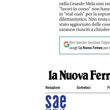
nella Grande Mela non son
“lavori in corso” non hann
in “real cash” per la sopra
dilettantistico. Non resta
stato aggiornato delle cose
saranno riusciti a chiude
Non lasciare decidere l'algor
scegli
La Nuova Ferrara
per l
Redazione
Scriveteci
P