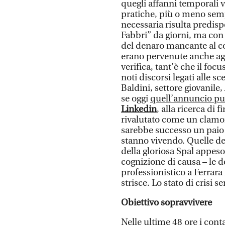
quegli affanni temporali v
pratiche, più o meno semp
necessaria risulta predispo
Fabbri” da giorni, ma con 
del denaro mancante al c
erano pervenute anche agl
verifica, tant’è che il focu
noti discorsi legati alle s
Baldini, settore giovanile,
se oggi
quell’annuncio pub
Linkedin
, alla ricerca di 
rivalutato come un clam
sarebbe successo un paio d
stanno vivendo. Quelle de
della gloriosa Spal appeso 
cognizione di causa – le 
professionistico a Ferrara
strisce. Lo stato di crisi 
Obiettivo sopravvivere
Nelle ultime 48 ore i contat