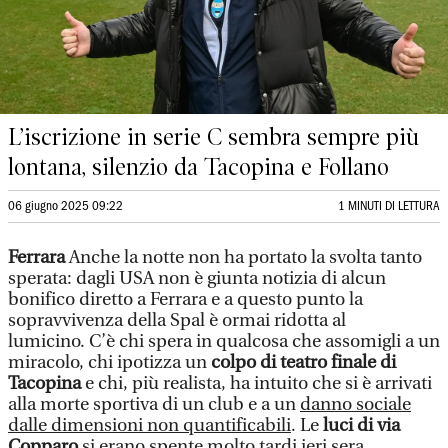
L’iscrizione in serie C sembra sempre più
lontana, silenzio da Tacopina e Follano
06 giugno 2025 09:22
1 MINUTI DI LETTURA
Ferrara
Anche la notte non ha portato la svolta tanto
sperata: dagli USA non è giunta notizia di alcun
bonifico diretto a Ferrara e a questo punto la
sopravvivenza della Spal è ormai ridotta al
lumicino. C’è chi spera in qualcosa che assomigli a un
miracolo, chi ipotizza un
colpo di teatro finale di
Tacopina
e chi, più realista, ha intuito che si è arrivati
alla morte sportiva di un club e a un
danno sociale
dalle dimensioni non quantificabili
. Le
luci di via
Copparo
si erano spente molto tardi ieri sera,