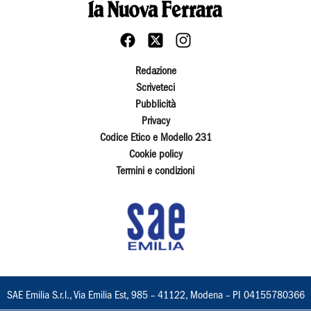
Redazione
Scriveteci
Pubblicità
Privacy
Codice Etico e Modello 231
Cookie policy
Termini e condizioni
SAE Emilia S.r.l., Via Emilia Est, 985 – 41122, Modena – PI 04155780366