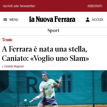
La
Iscriviti alle Newsletter
ABBONATI
Nuova
MENU
ACCEDI
Ferrara
Sport
Tennis
A Ferrara è nata una stella,
Caniato: «Voglio uno Slam»
Corrado Magnoni