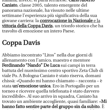
italiana, invece, si parla ferrarese.
Carlo Alberto
Caniato
, classe 2005, talento emergente del
panorama nazionale, ha vissuto nelle ultime
settimane l’esperienza più significativa della sua
giovane carriera: la
convocazione in Nazionale
e la
vittoria della Coppa Davis
, un trionfo storico che ha
travolto di emozione un intero Paese.
Coppa Davis
Abbiamo incontrato “Litos” nella due giorni di
allenamento con l’amico, maestro e mentore
Ferdinando “Nando” De Luca
sui campi in terra
battuta del nuovissimo centro sportivo Zeta Club di
viale Po. A Bologna Caniato è stato riserva, domani
chissà: «Quando mi hanno chiamato – racconta – è
stata
un’emozione unica
. Ero in Portogallo per un
torneo e ricevere quella telefonata è stato davvero
incredibile». Al suo arrivo in squadra, Caniato ha
trovato un ambiente accogliente, quasi familiare: «
Mi
hanno fatto sentire parte del gruppo sin da subito
. È