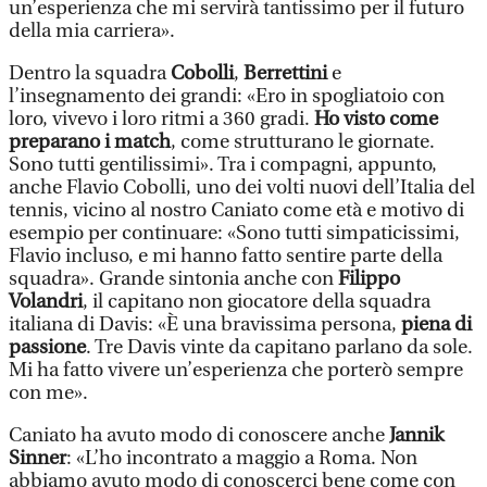
un’esperienza che mi servirà tantissimo per il futuro
della mia carriera».
Dentro la squadra
Cobolli
,
Berrettini
e
l’insegnamento dei grandi: «Ero in spogliatoio con
loro, vivevo i loro ritmi a 360 gradi.
Ho visto come
preparano i match
, come strutturano le giornate.
Sono tutti gentilissimi». Tra i compagni, appunto,
anche Flavio Cobolli, uno dei volti nuovi dell’Italia del
tennis, vicino al nostro Caniato come età e motivo di
esempio per continuare: «Sono tutti simpaticissimi,
Flavio incluso, e mi hanno fatto sentire parte della
squadra». Grande sintonia anche con
Filippo
Volandri
, il capitano non giocatore della squadra
italiana di Davis: «È una bravissima persona,
piena di
passione
. Tre Davis vinte da capitano parlano da sole.
Mi ha fatto vivere un’esperienza che porterò sempre
con me».
Caniato ha avuto modo di conoscere anche
Jannik
Sinner
: «L’ho incontrato a maggio a Roma. Non
abbiamo avuto modo di conoscerci bene come con