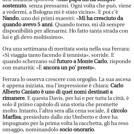
sostenuto
, senza pressarmi. Ogni volta che può, viene
a vedermi, a Bologna mi è stato vicino». E poi c’è
Nando
, uno dei primi maestri: «
Mi ha cresciuto da
quando avevo 5 anni
. Quando torno, mi dà sempre
disponibilità per allenarmi. Ho fatto tanta strada con
lui e gli devo moltissimo».
Ora una settimana di meritata sosta nella sua Ferrara:
«Si viaggia tanto facendo il tennista», sorride. E
quando scherzano sul
futuro a Monte Carlo
, risponde
con maturità: «È
ancora un po’ presto
».
Ferrara lo osserva crescere con orgoglio. La sua ascesa
è appena iniziata, ma l’impressione è chiara:
Carlo
Alberto Caniato è uno di quei nomi destinati a
rimanere
. E questa Davis, per lui e per tutta la città, è
solo il primo capitolo di una storia che promette
molto. Intanto, l’altra sera alla cena sociale, il
circolo
Marfisa
, presieduto dallo zio Umberto e dove ha
impugnato per la prima volta la racchetta, gli ha reso
omaggio, nominandolo
socio onorario
.