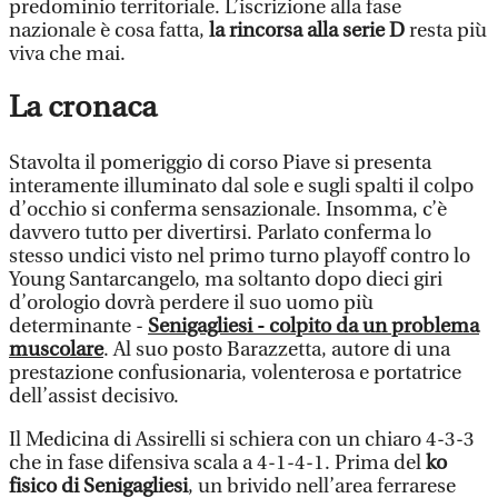
predominio territoriale. L’iscrizione alla fase
nazionale è cosa fatta,
la rincorsa alla serie D
resta più
viva che mai.
La cronaca
Stavolta il pomeriggio di corso Piave si presenta
interamente illuminato dal sole e sugli spalti il colpo
d’occhio si conferma sensazionale. Insomma, c’è
davvero tutto per divertirsi. Parlato conferma lo
stesso undici visto nel primo turno playoff contro lo
Young Santarcangelo, ma soltanto dopo dieci giri
d’orologio dovrà perdere il suo uomo più
determinante -
Senigagliesi - colpito da un problema
muscolare
. Al suo posto Barazzetta, autore di una
prestazione confusionaria, volenterosa e portatrice
dell’assist decisivo.
Il Medicina di Assirelli si schiera con un chiaro 4-3-3
che in fase difensiva scala a 4-1-4-1. Prima del
ko
fisico di Senigagliesi
, un brivido nell’area ferrarese