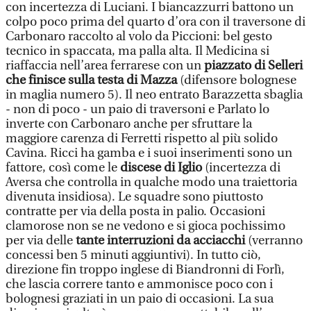
con incertezza di Luciani. I biancazzurri battono un
colpo poco prima del quarto d’ora con il traversone di
Carbonaro raccolto al volo da Piccioni: bel gesto
tecnico in spaccata, ma palla alta. Il Medicina si
riaffaccia nell’area ferrarese con un
piazzato di Selleri
che finisce sulla testa di Mazza
(difensore bolognese
in maglia numero 5). Il neo entrato Barazzetta sbaglia
- non di poco - un paio di traversoni e Parlato lo
inverte con Carbonaro anche per sfruttare la
maggiore carenza di Ferretti rispetto al più solido
Cavina. Ricci ha gamba e i suoi inserimenti sono un
fattore, così come le
discese di Iglio
(incertezza di
Aversa che controlla in qualche modo una traiettoria
divenuta insidiosa). Le squadre sono piuttosto
contratte per via della posta in palio. Occasioni
clamorose non se ne vedono e si gioca pochissimo
per via delle
tante interruzioni da acciacchi
(verranno
concessi ben 5 minuti aggiuntivi). In tutto ciò,
direzione fin troppo inglese di Biandronni di Forlì,
che lascia correre tanto e ammonisce poco con i
bolognesi graziati in un paio di occasioni. La sua