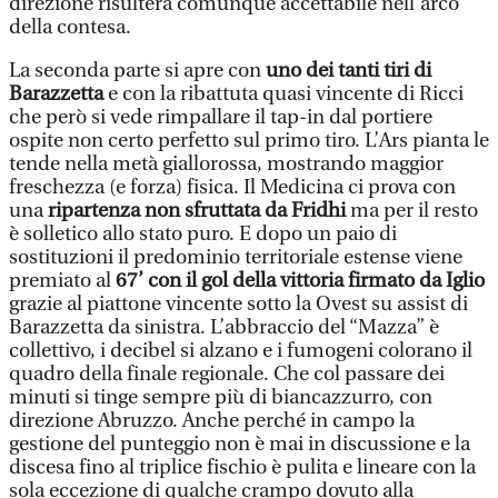
direzione risulterà comunque accettabile nell’arco
della contesa.
La seconda parte si apre con
uno dei tanti tiri di
Barazzetta
e con la ribattuta quasi vincente di Ricci
che però si vede rimpallare il tap-in dal portiere
ospite non certo perfetto sul primo tiro. L’Ars pianta le
tende nella metà giallorossa, mostrando maggior
freschezza (e forza) fisica. Il Medicina ci prova con
una
ripartenza non sfruttata da Fridhi
ma per il resto
è solletico allo stato puro. E dopo un paio di
sostituzioni il predominio territoriale estense viene
premiato al
67’ con il gol della vittoria
firmato da Iglio
grazie al piattone vincente sotto la Ovest su assist di
Barazzetta da sinistra. L’abbraccio del “Mazza” è
collettivo, i decibel si alzano e i fumogeni colorano il
quadro della finale regionale. Che col passare dei
minuti si tinge sempre più di biancazzurro, con
direzione Abruzzo. Anche perché in campo la
gestione del punteggio non è mai in discussione e la
discesa fino al triplice fischio è pulita e lineare con la
sola eccezione di qualche crampo dovuto alla