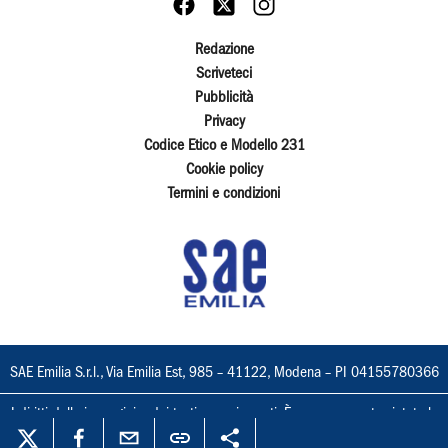
Redazione
Scriveteci
Pubblicità
Privacy
Codice Etico e Modello 231
Cookie policy
Termini e condizioni
SAE Emilia S.r.l., Via Emilia Est, 985 – 41122, Modena – PI 04155780366
I diritti delle immagini e dei testi sono riservati. È espressamente vietata la
loro riproduzione con qualsiasi mezzo e l'adattamento totale o parziale.